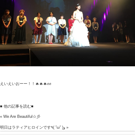
えいえいおーー！！🔥🔥🔥✊️✊️
■ 他の記事を読む■
«
We Are Beautiful☆彡
明日はラティアヒロインです٩( ”ω” )و
»