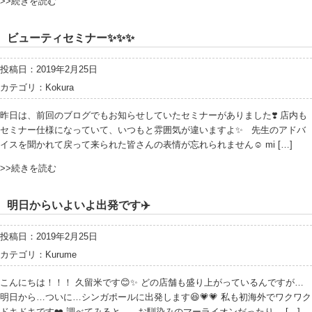
>>続きを読む
ビューティセミナー✨✨✨
投稿日：2019年2月25日
カテゴリ：
Kokura
昨日は、前回のブログでもお知らせしていたセミナーがありました❣️ 店内も
セミナー仕様になっていて、いつもと雰囲気が違いますよ✨ 先生のアドバ
イスを聞かれて戻って来られた皆さんの表情が忘れられません☺️ mi […]
>>続きを読む
明日からいよいよ出発です✈️
投稿日：2019年2月25日
カテゴリ：
Kurume
こんにちは！！！ 久留米です😊✨ どの店舗も盛り上がっているんですが…
明日から…ついに…シンガポールに出発します😆💗💗 私も初海外でワクワク
ドキドキです❤️ 調べてみると… お馴染みのマーライオンだったり… […]