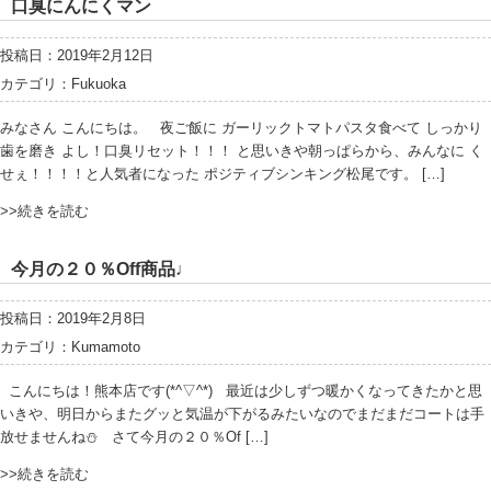
口臭にんにくマン
投稿日：2019年2月12日
カテゴリ：
Fukuoka
みなさん こんにちは。 夜ご飯に ガーリックトマトパスタ食べて しっかり
歯を磨き よし！口臭リセット！！！ と思いきや朝っぱらから、みんなに く
せぇ！！！！と人気者になった ポジティブシンキング松尾です。 […]
>>続きを読む
今月の２０％Off商品♩
投稿日：2019年2月8日
カテゴリ：
Kumamoto
こんにちは！熊本店です(*^▽^*) 最近は少しずつ暖かくなってきたかと思
いきや、明日からまたグッと気温が下がるみたいなのでまだまだコートは手
放せませんね⛄ さて今月の２０％Of […]
>>続きを読む