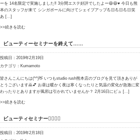
ーを 14名限定で実施しました‼️ 3分間エステ好評でしたよー😆😆♥️ 今日も熊
本のスタッフが来て シンガポールに向けてシェイプアップ💪🏻💪🏻💪🏻笑
あ […]
>>続きを読む
ビューティーセミナーを終えて……
投稿日：2019年2月19日
カテゴリ：
Kumamoto
皆さんこんにちは(^^)👋 いつもstudio rush熊本店のブログを見て頂きありが
とうございます🙇💕 お昼は暖かく夜は寒くなったりと気温の変化が急激に変
わったりとありますが風邪は引かれていませんか？ 2月16日にビュ […]
>>続きを読む
ビューティセミナー💆🏻‍♀️✨
投稿日：2019年2月18日