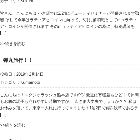
カテゴリ：
Kokura
皆さん、こんにちは 小倉店では2/24にビューティセミナーが開催されます🥰
🥰 そして今年はラティアヒロインに向けて、6月に前哨戦としてminiラティ
アヒロインが開催されます そのminiラティアヒロインの為に、特別講師を
[…]
>>続きを読む
弾丸旅行！！
投稿日：2019年2月14日
カテゴリ：
Kumamoto
こんにちは！スタジオラッシュ熊本店です(^^)/ 最近は寒暖差もひどくて体調
もお肌の調子も崩れやすい時期ですが、 皆さま大丈夫でしょうか？？ 私は
お休みを頂いて、東京一人旅に行ってきました！1泊2日で(笑) 浅草であるラ
[…]
>>続きを読む