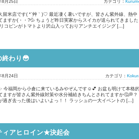
年8月25日
カテゴリ：
Kurum
留米店です( *´艸｀)♡ 最近凄く暑いですが、皆さん紫外線、熱中
てますか(・・?💦 ちょうど昨日実家からスイカが送られてきました
、リコピンがトマトより沢山入っておりアンチエイジング […]
の終わり😳
年8月24日
カテゴリ：
Kokur
✨ 今福岡から小倉に来ているみやぞんです☺️💕 お盆も明けて本格
てますが皆さん紫外線対策や水分補給きちんとされてますか🤔💭？
が過ぎ去った後はいよいよっ！！ ラッシュの一大イベントの […]
ティアヒロイン★決起会