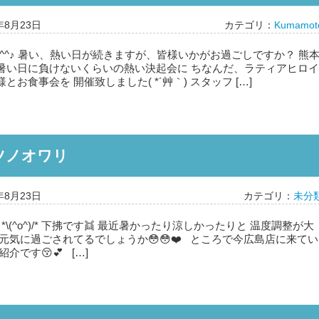
年8月23日
カテゴリ：
Kumamot
^^♪ 暑い、熱い日が続きますが、皆様いかがお過ごしですか？ 熊
暑い日に負けないくらいの熱い決起会に ちなんだ、ラティアヒロイ
とお食事会を 開催致しました( *´艸｀) スタッフ […]
ツノオワリ
年8月23日
カテゴリ：
未分
\(^o^)/* 下拂です👯 最近暑かったり涼しかったりと 温度調整が大
元気に過ごされてるでしょうか😳😳❤️ ところで今広島店に来てい
介です😚💕 […]