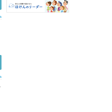
a
ん
a
ラ