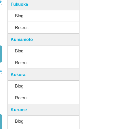
e
Fukuoka
Blog
Recruit
Kumamoto
Blog
Recruit
a
Kokura
的
Blog
Recruit
Kurume
Blog