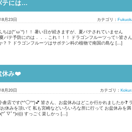
バテには…
年8月23日
カテゴリ：
Fukuok
ちは(*´ω`*)！！ 暑い日が続きますが、夏バテされていません
な夏バテ予防にのは．．．これ！！！ ドラゴンフルーツって✨皆さ
か？？ ドラゴンフルーツはサボテン科の植物で南国の島な […]
休み❤️
年8月20日
カテゴリ：
Kokur
小倉店です(*^◯^*)💕 皆さん、お盆休みはどこか行かれましたか❓ 
間お休みを頂いて 私も宮崎などいろいろな所に行って お盆休みを満
(*ﾟ▽ﾟ*)o))) すっごく楽しかっ […]