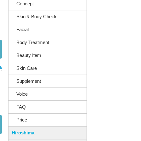
Concept
Skin & Body Check
Facial
Body Treatment
Beauty Item
a
Skin Care
Supplement
く
Voice
FAQ
Price
Hiroshima