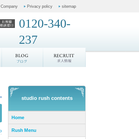
Company
Privacy policy
sitemap
0120-340-
237
お客様の声
ブログ
求人情報
studio rush contents
Home
Rush Menu
o