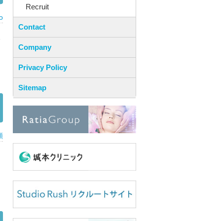
Recruit
o
Contact
本
Company
Privacy Policy
Sitemap
類