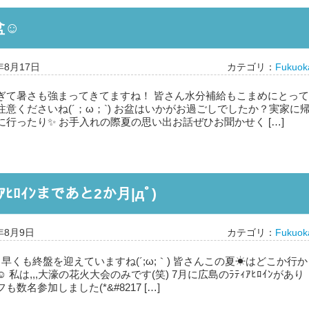
盆☺
年8月17日
カテゴリ：
Fukuok
ぎて暑さも強まってきてますね！ 皆さん水分補給もこまめにとって
意くださいね(´；ω；`) お盆はいかがお過ごしでしたか？実家に
に行ったり✨ お手入れの際夏の思い出お話ぜひお聞かせく […]
ｨｱﾋﾛｲﾝまであと2か月|дﾟ)
年8月9日
カテゴリ：
Fukuok
早くも終盤を迎えていますね(´;ω;｀) 皆さんこの夏☀はどこか行か
私は,,,大濠の花火大会のみです(笑) 7月に広島のﾗﾃｨｱﾋﾛｲﾝがあり
数名参加しました(*&#8217 […]