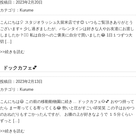
投稿日：2023年2月20日
カテゴリ：
Kurume
こんにちは🎈 スタジオラッシュ久留米店です😊 いつもご覧頂きありがとう
ございます⭐️ 少し過ぎましたが、バレンタインは好きな人やお友達にお渡し
しましたか？🧚‍♀️ 私は自分へのご褒美に自分で買いました😂 1日１つずつ大
切 […]
>>続きを読む
ドックカフェ💕
投稿日：2023年2月13日
カテゴリ：
Kurume
こんにちは😃 この前の移動動物園に続き… ドックカフェ🐶💕 おやつ持って
たら まー寄ってくる寄ってくる😂 勢いと圧がすごい🤣笑笑 この子はおやつ
のおねだりもすごかったんですが、 お膝の上が好きなようで １５分くらい
ずっと […]
>>続きを読む