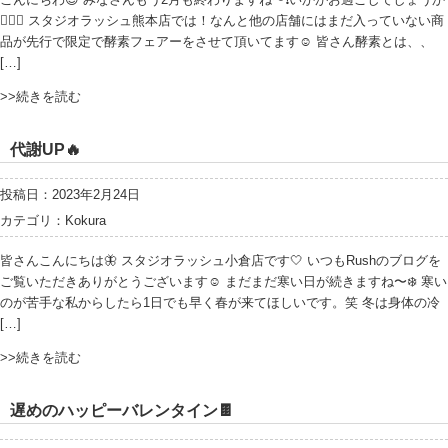
💆🏻‍♀️ スタジオラッシュ熊本店では！なんと他の店舗にはまだ入っていない商
品が先行で限定で酵素フェアーをさせて頂いてます☺️ 皆さん酵素とは、、
[…]
>>続きを読む
代謝UP🔥
投稿日：2023年2月24日
カテゴリ：
Kokura
皆さんこんにちは🦋 スタジオラッシュ小倉店です🤍 いつもRushのブログを
ご覧いただきありがとうございます☺️ まだまだ寒い日が続きますね〜❄️ 寒い
のが苦手な私からしたら1日でも早く春が来てほしいです。笑 冬は身体の冷
[…]
>>続きを読む
遅めのハッピーバレンタイン🍫