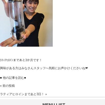
ﾗﾃｨｱﾋﾛｲﾝまであと3か月です！
興味がある方はみなさんスタッフへ気軽にお声かけくださいね❤
■ 他の記事を読む■
«
前の投稿
ラティアヒロインまであと3日！
»
MENU LIST