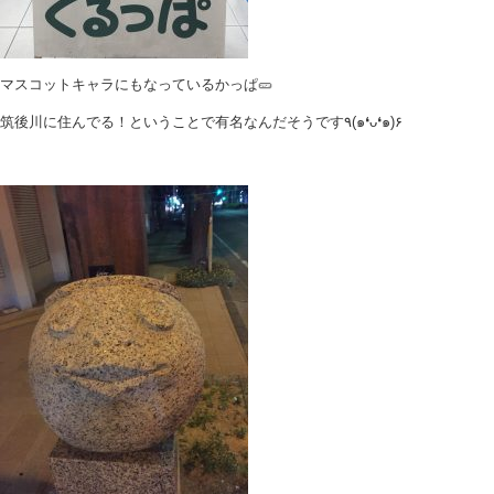
マスコットキャラにもなっているかっぱ🥒
筑後川に住んでる！ということで有名なんだそうです٩(๑❛ᴗ❛๑)۶