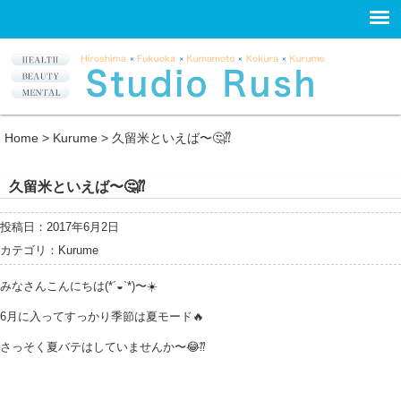
Home
>
Kurume
>
久留米といえば〜🤔⁇
久留米といえば〜🤔⁇
投稿日：2017年6月2日
カテゴリ：
Kurume
みなさんこんにちは(*´◒`*)〜☀️
6月に入ってすっかり季節は夏モード🔥
さっそく夏バテはしていませんか〜😂⁇