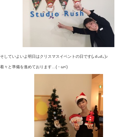
そしていよいよ明日はクリスマスイベントの日です(｡☌ᴗ☌｡)♪
着々と準備を進めております…(・ω<)