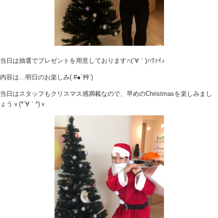
当日は抽選でプレゼントを用意しております∩(´∀｀)∩ﾜｧｲ♪
内容は…明日のお楽しみ( #●´艸`)
当日はスタッフもクリスマス感満載なので、早めのChristmasを楽しみまし
ょうｖ(*´∀｀*)ｖ