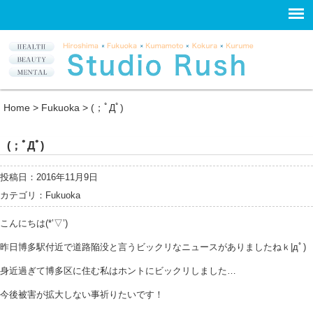
Home
>
Fukuoka
>
(；ﾟДﾟ)
(；ﾟДﾟ)
投稿日：2016年11月9日
カテゴリ：
Fukuoka
こんにちは(*’▽’)
昨日博多駅付近で道路陥没と言うビックリなニュースがありましたねｋ|дﾟ)
身近過ぎて博多区に住む私はホントにビックリしました…
今後被害が拡大しない事祈りたいです！