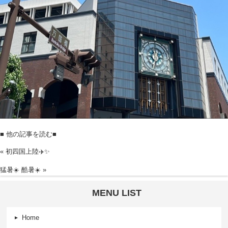
■ 他の記事を読む■
«
初四国上陸✈️✨
猛暑☀️ 酷暑☀️
»
MENU LIST
Home