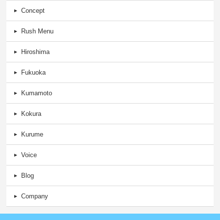
Concept
Rush Menu
Hiroshima
Fukuoka
Kumamoto
Kokura
Kurume
Voice
Blog
Company