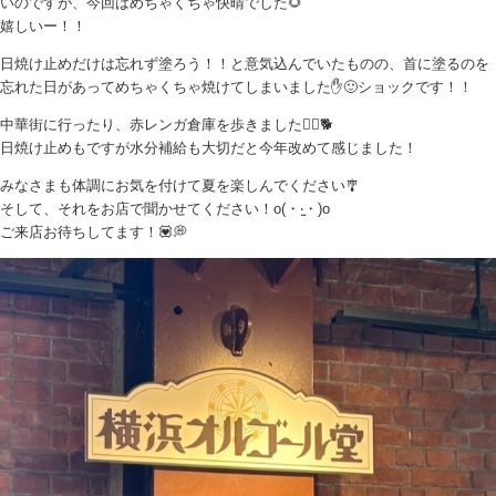
いのですが、今回はめちゃくちゃ快晴でした🌻
嬉しいー！！
日焼け止めだけは忘れず塗ろう！！と意気込んでいたものの、首に塗るのを
忘れた日があってめちゃくちゃ焼けてしまいました✋🙂ショックです！！
中華街に行ったり、赤レンガ倉庫を歩きました🚶‍♀️🐕
日焼け止めもですが水分補給も大切だと今年改めて感じました！
みなさまも体調にお気を付けて夏を楽しんでください🎐
そして、それをお店で聞かせてください！o(・‧̫・)o
ご来店お待ちしてます！💟💭