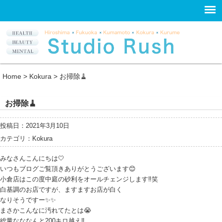
Home
>
Kokura
>
お掃除🧹
お掃除🧹
投稿日：2021年3月10日
カテゴリ：
Kokura
みなさんこんにちは🤍
いつもブログご覧頂きありがとうございます😊
小倉店はこの度中庭の砂利をオールチェンジします‼︎笑
白基調のお店ですが、ますますお店が白く
なりそうですー✨✨
まさかこんなに汚れてたとは😭
総量なななんと200キロ越え‼︎