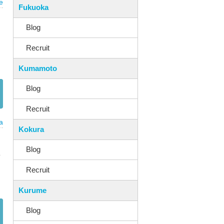
e
Fukuoka
！
Blog
、
Recruit
Kumamoto
Blog
Recruit
a
Kokura
Blog
ょ
Recruit
Kurume
Blog