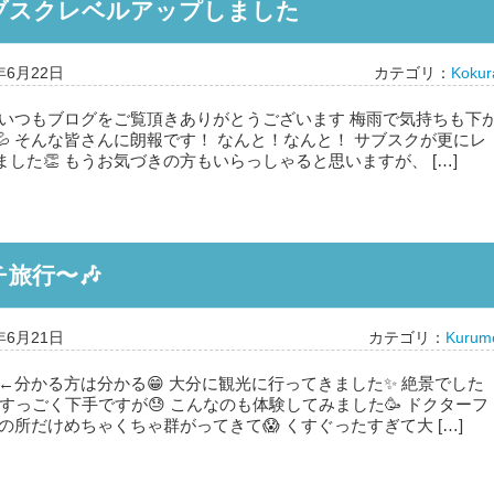
ブスクレベルアップしました
年6月22日
カテゴリ：
Kokur
 いつもブログをご覧頂きありがとうございます 梅雨で気持ちも下
💦 そんな皆さんに朗報です！ なんと！なんと！ サブスクが更にレ
した👏 もうお気づきの方もいらっしゃると思いますが、 […]
チ旅行〜🎶
年6月21日
カテゴリ：
Kurum
 ←分かる方は分かる😁 大分に観光に行ってきました✨ 絶景でした
方すっごく下手ですが😓 こんなのも体験してみました🥳 ドクターフ
私の所だけめちゃくちゃ群がってきて😱 くすぐったすぎて大 […]