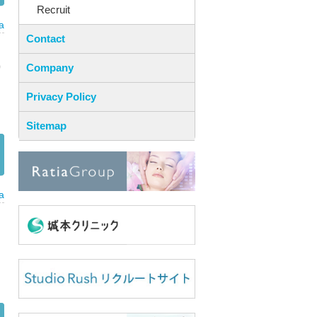
Recruit
a
Contact
り
Company
Privacy Policy
Sitemap
a
っ