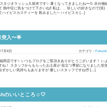
 スタジオラッシュ久留米です✨ 暑くなってきましたね〜💦 水分補
 熱中症に気をつけて下さいね‼️ 私は、、珍しいの好きなので(笑)
ハイビスカスティーを 飲みました✨ ハイビスカ […]
突入〜🌟
年7月4日
カテゴリ：
Fukuok
 福岡店です✨ いつもブログをご覧頂きありがとうございます！ い
すね！ スタッフからもらったお土産が 役立つ季節になりました笑
ずかしい気持ちもありますが 優しいスタッフですね🥹 […]
shのいいところ☺️🤍