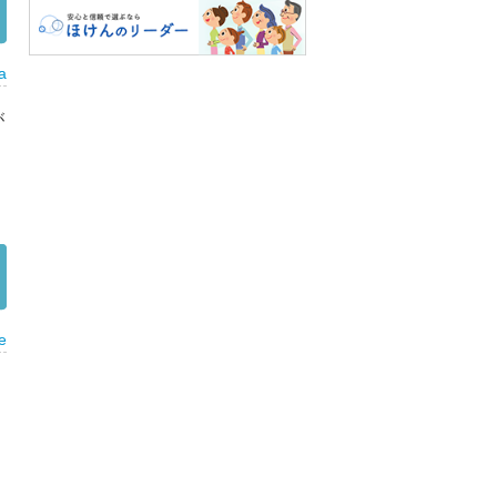
a
が
e