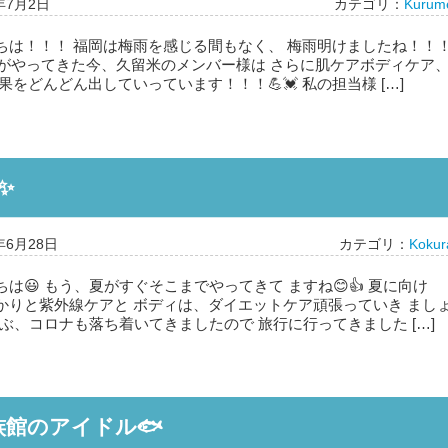
年7月2日
カテゴリ：
Kurum
ちは！！！ 福岡は梅雨を感じる間もなく、 梅雨明けましたね！！
夏本番がやってきた今、久留米のメンバー様は さらに肌ケアボディケア
果をどんどん出していっています！！！💪💓 私の担当様 […]
✨
年6月28日
カテゴリ：
Kokur
は😃 もう、夏がすぐそこまでやってきて ますね😊👍 夏に向け
かりと紫外線ケアと ボディは、ダイエットケア頑張っていき まし
だいぶ、コロナも落ち着いてきましたので 旅行に行ってきました […]
族館のアイドル🐟