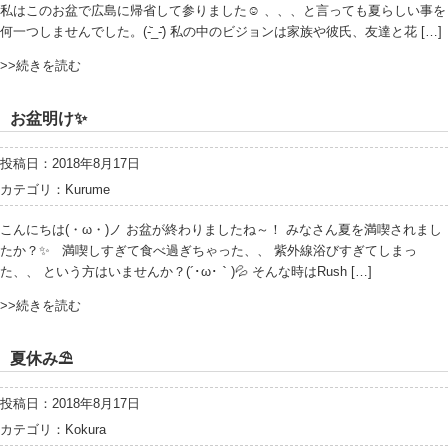
私はこのお盆で広島に帰省して参りました☺️ 、、、と言っても夏らしい事を
何一つしませんでした。(-᷅_-᷄) 私の中のビジョンは家族や彼氏、友達と花 […]
>>続きを読む
お盆明け✨
投稿日：2018年8月17日
カテゴリ：
Kurume
こんにちは(・ω・)ノ お盆が終わりましたね～！ みなさん夏を満喫されまし
たか？✨ 満喫しすぎて食べ過ぎちゃった、、 紫外線浴びすぎてしまっ
た、、 という方はいませんか？(´･ω･｀)💦 そんな時はRush […]
>>続きを読む
夏休み⛱
投稿日：2018年8月17日
カテゴリ：
Kokura