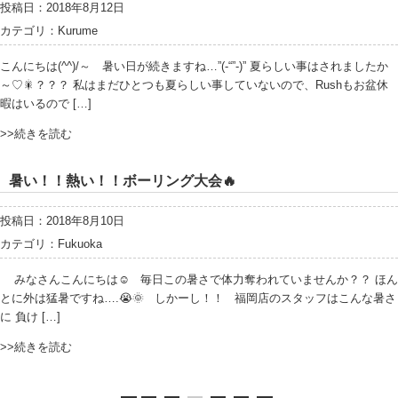
投稿日：2018年8月12日
カテゴリ：
Kurume
こんにちは(^^)/～ 暑い日が続きますね…”(-“”-)” 夏らしい事はされましたか
～♡🎇？？？ 私はまだひとつも夏らしい事していないので、Rushもお盆休
暇はいるので […]
>>続きを読む
暑い！！熱い！！ボーリング大会🔥
投稿日：2018年8月10日
カテゴリ：
Fukuoka
みなさんこんにちは☺️ 毎日この暑さで体力奪われていませんか？？ ほん
とに外は猛暑ですね….😭🌞 しかーし！！ 福岡店のスタッフはこんな暑さ
に 負け […]
>>続きを読む