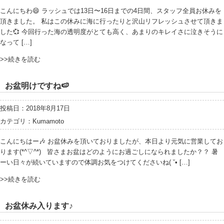
こんにちわ😄 ラッシュでは13日〜16日までの4日間、スタッフ全員お休みを
頂きました。 私はこの休みに海に行ったりと沢山リフレッシュさせて頂きま
した💞 今回行った海の透明度がとても高く、あまりのキレイさに泣きそうに
なって […]
>>続きを読む
お盆明けですね🍉
投稿日：2018年8月17日
カテゴリ：
Kumamoto
こんにちはー🎶 お盆休みを頂いておりましたが、本日より元気に営業してお
ります(*^▽^*) 皆さまお盆はどのようにお過ごしになられましたか？？ 暑
ーい日々が続いていますので体調お気をつけてくださいね( ˘• […]
>>続きを読む
お盆休み入ります♪