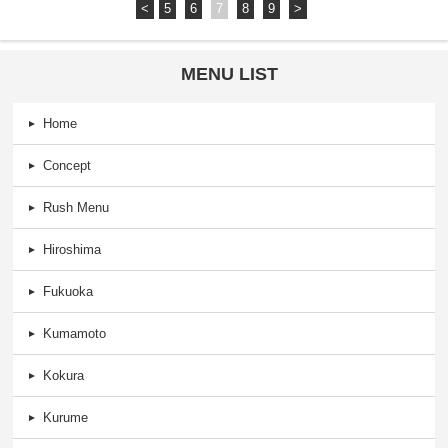
<
5
6
7
8
9
>
MENU LIST
Home
Concept
Rush Menu
Hiroshima
Fukuoka
Kumamoto
Kokura
Kurume