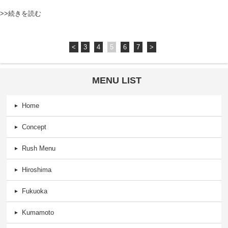
>>続きを読む
<
3
4
5
6
7
>
MENU LIST
Home
Concept
Rush Menu
Hiroshima
Fukuoka
Kumamoto