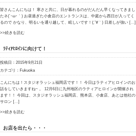
皆さんこんにちは！ 寒さと共に、日が暮れるのがだんだん早くなってきまし
たネ(´･ω･｀) お昼過ぎた小倉店のエントランスは、中庭から西日が入ってく
るので かなり、明るいを通り越して、眩しいです！(;´∀｀) 日差しが強い […]
>>続きを読む
ﾗﾃｨｱﾋﾛｲﾝに向けて！
投稿日：2015年9月21日
カテゴリ：
Fukuoka
こんにちは！スタジオラッシュ福岡店です！！ 今日はラティアヒロインのお
話をしていきますね~ 。 12月6日に九州地区のラティアヒロインが開催され
ます！！ 今回は、スタジオラッシュ福岡店、熊本店、小倉店、あとは他社の
サロン […]
>>続きを読む
お店を出たら・・・