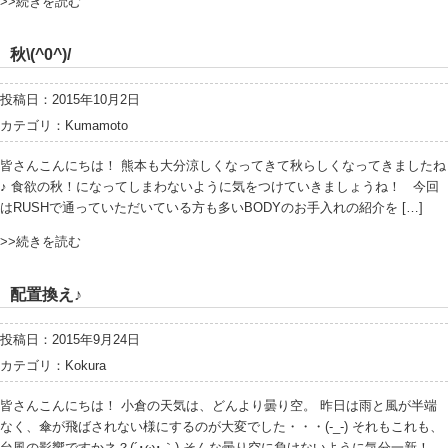
>>続きを読む
秋\(^0^)/
投稿日：2015年10月2日
カテゴリ：
Kumamoto
皆さんこんにちは！ 熊本も大分涼しくなってきて秋らしくなってきましたね
♪ 食欲の秋！になってしまわないように気をつけていきましょうね！ 今回
はRUSHで通っていただいている方も多いBODYのお手入れの紹介を […]
>>続きを読む
配置換え♪
投稿日：2015年9月24日
カテゴリ：
Kokura
皆さんこんにちは！ 小倉の天気は、どんより曇り空。 昨日は雨と風が半端
なく、傘が飛ばされない様にするのが大変でした・・・(-_-) それもこれも、
台風の影響ですかネ？(´･ω･｀) そんな曇り空に負けないように気分一新！