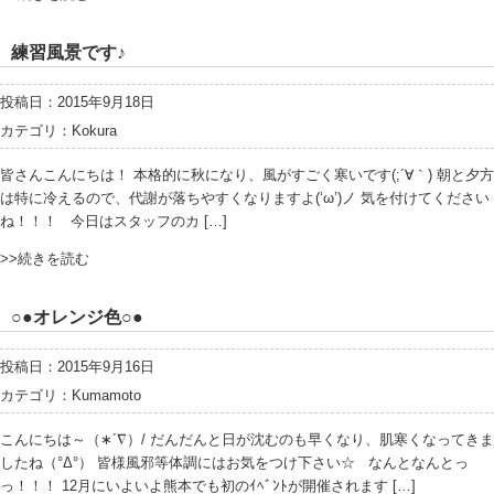
練習風景です♪
投稿日：2015年9月18日
カテゴリ：
Kokura
皆さんこんにちは！ 本格的に秋になり、風がすごく寒いです(;´∀｀) 朝と夕方
は特に冷えるので、代謝が落ちやすくなりますよ(‘ω’)ノ 気を付けてください
ね！！！ 今日はスタッフのカ […]
>>続きを読む
○●オレンジ色○●
投稿日：2015年9月16日
カテゴリ：
Kumamoto
こんにちは～（∗´∇）/ だんだんと日が沈むのも早くなり、肌寒くなってきま
したね（°Δ°） 皆様風邪等体調にはお気をつけ下さい☆ なんとなんとっ
っ！！！ 12月にいよいよ熊本でも初のｲﾍﾞﾝﾄが開催されます […]