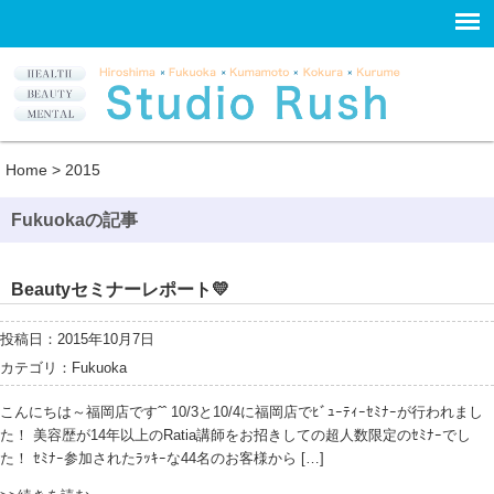
Home
>
2015
Fukuokaの記事
Beautyセミナーレポート💛
投稿日：2015年10月7日
カテゴリ：
Fukuoka
こんにちは～福岡店ですˆˆ 10/3と10/4に福岡店でﾋﾞｭｰﾃｨｰｾﾐﾅｰが行われまし
た！ 美容歴が14年以上のRatia講師をお招きしての超人数限定のｾﾐﾅｰでし
た！ ｾﾐﾅｰ参加されたﾗｯｷｰな44名のお客様から […]